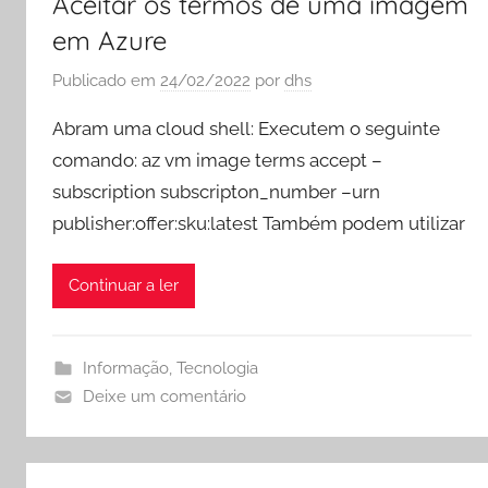
Aceitar os termos de uma imagem
em Azure
Publicado em
24/02/2022
por
dhs
Abram uma cloud shell: Executem o seguinte
comando: az vm image terms accept –
subscription subscripton_number –urn
publisher:offer:sku:latest Também podem utilizar
Continuar a ler
Informação
,
Tecnologia
Deixe um comentário