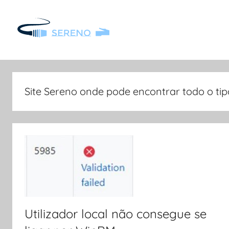
Saltar
para
o
Sereno
Site
conteúdo
Sereno
onde
pode
Site Sereno onde pode encontrar todo o tip
encontrar
todo
o
tipo
de
informação
de
interesse
Utilizador local não consegue se