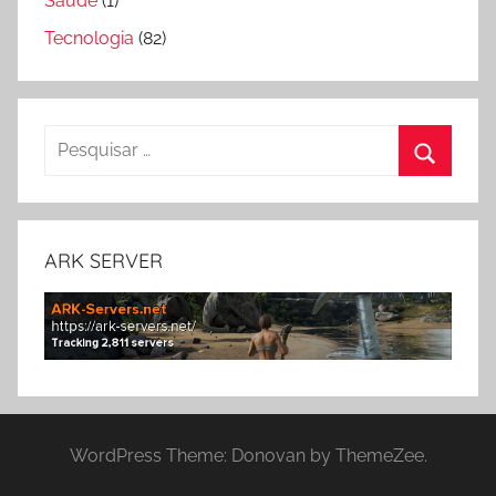
Saúde
(1)
Tecnologia
(82)
Pesquisar
por:
Pesquis
ARK SERVER
WordPress Theme: Donovan by ThemeZee.