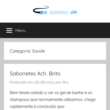
Saltar
para
o
Sereno
Site
conteúdo
Sereno
Menu
onde
pode
encontrar
todo
Categoria:
Saúde
o
tipo
de
Sabonetes Ach. Brito
informação
de
Publicado em
26/08/2013
por
dhs
interesse
Bem tendo estado a ver os gel de banho e os
shampoos que normalmente utilizamos, chego
rapidamente à conclusão que