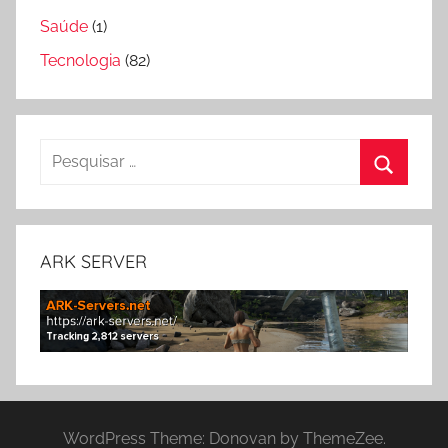
Saúde
(1)
Tecnologia
(82)
Pesquisar
por:
Pesquis
ARK SERVER
WordPress Theme: Donovan by ThemeZee.