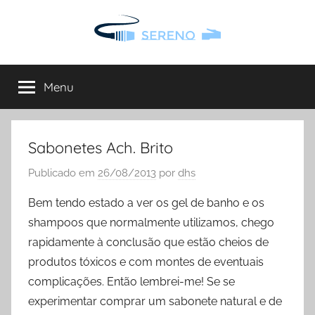
Saltar
para
o
Sereno
Site
conteúdo
Sereno
Menu
onde
pode
encontrar
todo
Sabonetes Ach. Brito
o
Publicado em
26/08/2013
por
dhs
tipo
de
Bem tendo estado a ver os gel de banho e os
informação
shampoos que normalmente utilizamos, chego
de
rapidamente à conclusão que estão cheios de
interesse
produtos tóxicos e com montes de eventuais
complicações. Então lembrei-me! Se se
experimentar comprar um sabonete natural e de