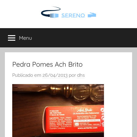
Saltar
para
o
Sereno
Site
conteúdo
Sereno
Menu
onde
pode
encontrar
todo
Pedra Pomes Ach Brito
o
Publicado em
26/04/2013
por
dhs
tipo
de
informação
de
interesse