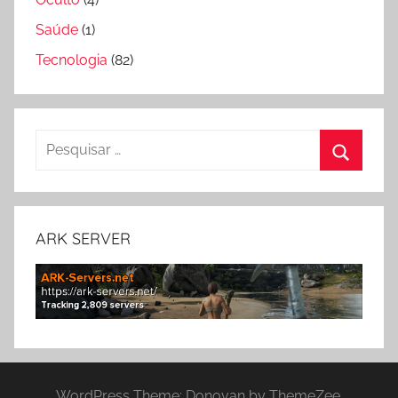
Saúde
(1)
Tecnologia
(82)
Pesquisar
por:
Pesquis
ARK SERVER
WordPress Theme: Donovan by ThemeZee.