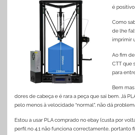
é positiv
Como sab
de lhe fa
imprimir 
Ao fim de
CTT que s
para entre
Bem mas 
dores de cabeça e é rara a peça que sai bem. Já PL
pelo menos à velocidade “normal”, não dá problem
Estou a usar PLA comprado no ebay (custa por volta
perfil no 4.1 não funciona correctamente, portanto f